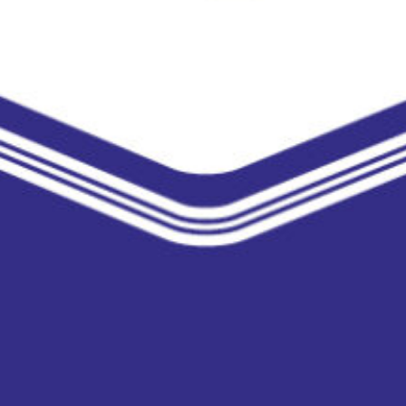
Camplus
Offerta A.A. 26-27
Progetti
Media
Lavora con noi
Contatti