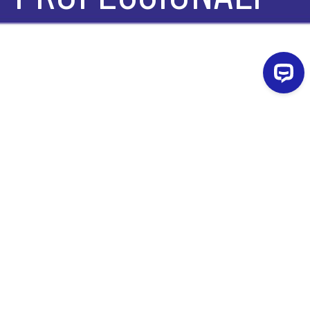
Per il Club Science inizia il primo appuntamento di 4
incontri che vedrà gli Alumni Camplus incontrare gli
attuali studenti e raccontare il loro percorso
accademico-professionale.
L'obiettivo è provare a indagare come da una laurea in
ambito scientifico possano aprirsi davvero tante opportunità
lavorative.Vogliamo infatti incrementare le conoscenze degli
sbocchi lavorativi in ambito scientifico. Vogliamo, poi, offrire