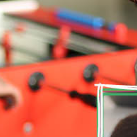
Camplus
Offerta A.A. 26-27
Progetti
Media
Lavora con noi
Contatti