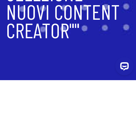
NUOVI CONTENT
CREATOR""
CERCHIAMO FOTOGRAFI - VIDEOMAKER -
APPASSIONATI DI SOCIAL NETWORK Se desideri
trasformare la tua passione in professione, questo
potrebbe essere il tuo primo step!Aiutaci a raccontare