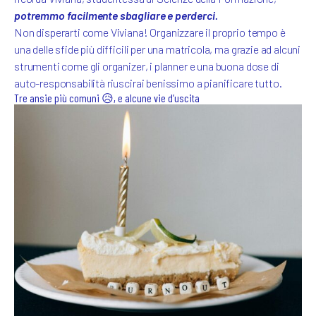
potremmo facilmente sbagliare e perderci.
Non disperarti come Viviana! Organizzare il proprio tempo è
una delle sfide più difficili per una matricola, ma grazie ad alcuni
strumenti come gli organizer, i planner e una buona dose di
auto-responsabilità riuscirai benissimo a pianificare tutto.
Tre ansie più comuni 😥, e alcune vie d’uscita