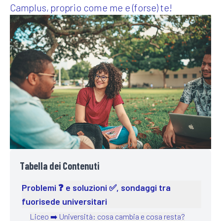
Camplus, proprio come me e (forse) te!
Camplus
Offerta A.A. 26-27
Progetti
Media
Lavora con noi
Contatti
Tabella dei Contenuti
Problemi ❓ e soluzioni ✅, sondaggi tra
fuorisede universitari
Liceo ➡️ Università: cosa cambia e cosa resta?