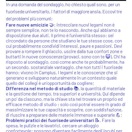
In una domanda del sondaggio, ho chiesto quali sono, per un
fuorisede universitario, i fattori di maggiore ansia. Eccovi tre
dei problemi più comuni:
Fare nuove amicizie
🤝
: intrecciare nuovi legami non è
sempre semplice, non te lo nascondo. Anche qui abbiamo a
disposizione due aiuti. Il primo è l’università stesso: sei
circondato da persone che studiano le tue stesse cose, con
cui probabilmente condividi interessi, paure e passioni. Devi
provare a rompere il ghiaccio, uscire dalla tua confort zone e
buttarti in nuove conoscenze (provaci, sono con te 😺). Chi ha
risposto al sondaggio, così come anche te probabilmente, ha
un secondo, sostanziale vantaggio, che non tutti i fuorisede
hanno: vivono in Camplus. I legami e le conoscenze che si
generano e sviluppano naturalmente in un contesto quale
quello dei collegi è un’opportunità da cogliere;
Differenza nel metodo di studio 📚
, la quantità di materiale
e la gestione del tempo, tra superiori e università. Qui dipende
un po’ da ciascuno, ma la chiave sta nel trovare un proprio ed
efficace metodo di studio : solo così potrai essere in grado di
massimizzare le tue capacità e scoprire, con soddisfazione,
di riuscire a preparare delle materie immense e superarle 💪;
Problemi pratici dei fuorisede universitari 📝
. Fare la
spesa, le pulizie e le lavatrici, cercare un alloggio
confortevole: possono diventare facilmente degli incubi per