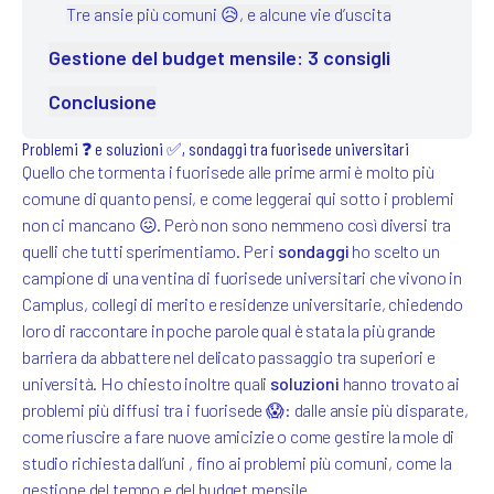
Tre ansie più comuni 😥, e alcune vie d’uscita
Gestione del budget mensile: 3 consigli
Conclusione
Problemi ❓ e soluzioni ✅, sondaggi tra fuorisede universitari
Quello che tormenta i fuorisede alle prime armi è molto più
comune di quanto pensi, e come leggerai qui sotto i problemi
non ci mancano 😖. Però non sono nemmeno così diversi tra
quelli che tutti sperimentiamo. Per i
sondaggi
ho scelto un
campione di una ventina di fuorisede universitari che vivono in
Camplus, collegi di merito e residenze universitarie, chiedendo
loro di raccontare in poche parole qual è stata la più grande
barriera da abbattere nel delicato passaggio tra superiori e
università. Ho chiesto inoltre quali
soluzioni
hanno trovato ai
problemi più diffusi tra i fuorisede 😱: dalle ansie più disparate,
come riuscire a fare nuove amicizie o come gestire la mole di
studio richiesta dall’uni , fino ai problemi più comuni, come la
gestione del tempo e del budget mensile .