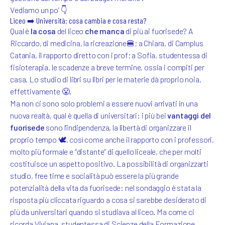
Vediamo un po’ 👇
Liceo ➡️ Università: cosa cambia e cosa resta?
Qual è
la cosa
del liceo
che manca
di più ai fuorisede? A
Riccardo, di medicina, la ricreazione🍔; a Chiara, di Camplus
Catania, il rapporto diretto con i prof; a Sofia, studentessa di
fisioterapia, le scadenze a breve termine, ossia i compiti per
casa. Lo studio di libri su libri per le materie dà proprio noia,
effettivamente 😤.
Ma non ci sono solo problemi a essere nuovi arrivati in una
nuova realtà, qual è quella di universitari: i più bei
vantaggi del
fuorisede
sono l’indipendenza, la libertà di organizzare il
proprio tempo 🕊️, così come anche il rapporto con i professori,
molto più formale e “distante” di quello liceale, che per molti
costituisce un aspetto positivo. La possibilità di organizzarti
studio, free time e socialità può essere la più grande
potenzialità della vita da fuorisede: nel sondaggio è stata la
risposta più cliccata riguardo a cosa si sarebbe desiderato di
più da universitari quando si studiava al liceo. Ma come ci
ricorda Viviana, studentessa di Scienze della Formazione,