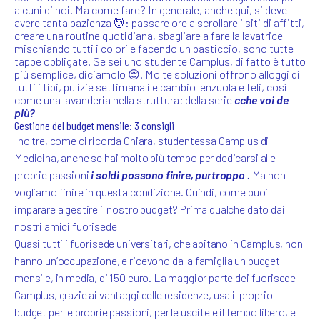
alcuni di noi. Ma come fare? In generale, anche qui, si deve
avere tanta pazienza
💆
: passare ore a scrollare i siti di affitti,
creare una routine quotidiana, sbagliare a fare la lavatrice
mischiando tutti i colori e facendo un pasticcio, sono tutte
tappe obbligate. Se sei uno studente Camplus, di fatto è tutto
più semplice, diciamolo 😌. Molte soluzioni offrono alloggi di
tutti i tipi, pulizie settimanali e cambio lenzuola e teli, così
come una lavanderia nella struttura; della serie
cche voi de
più?
Gestione del budget mensile: 3 consigli
Inoltre, come ci ricorda Chiara, studentessa Camplus di
Medicina, anche se hai molto più tempo per dedicarsi alle
proprie passioni
i soldi possono finire, purtroppo .
Ma non
vogliamo finire in questa condizione. Quindi, come puoi
imparare a gestire il nostro budget? Prima qualche dato dai
nostri amici fuorisede
Quasi tutti i fuorisede universitari, che abitano in Camplus, non
hanno un’occupazione, e ricevono dalla famiglia un budget
mensile, in media, di 150 euro. La maggior parte dei fuorisede
Camplus, grazie ai vantaggi delle residenze, usa il proprio
budget per le proprie passioni, per le uscite e il tempo libero, e