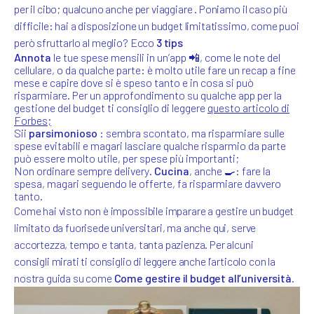
per il cibo; qualcuno anche per viaggiare . Poniamo il caso più
difficile: hai a disposizione un budget limitatissimo, come puoi
però sfruttarlo al meglio? Ecco
3 tips
Annota
le tue spese mensili in un’app
📲
, come le note del
cellulare, o da qualche parte: è molto utile fare un recap a fine
mese e capire dove si è speso tanto e in cosa si può
risparmiare. Per un approfondimento su qualche app per la
gestione del budget ti consiglio di leggere
questo articolo di
Forbes
;
Sii
parsimonioso
: sembra scontato, ma risparmiare sulle
spese evitabili e magari lasciare qualche risparmio da parte
può essere molto utile, per spese più importanti;
Non ordinare sempre delivery.
Cucina
, anche
🍳
: fare la
spesa, magari seguendo le offerte, fa risparmiare davvero
tanto.
Come hai visto non è impossibile imparare a gestire un budget
limitato da fuorisede universitari, ma anche qui, serve
accortezza, tempo e tanta, tanta pazienza.
Per alcuni
consigli mirati ti consiglio di leggere anche l’articolo con la
nostra guida su come
Come gestire il budget all’università
.