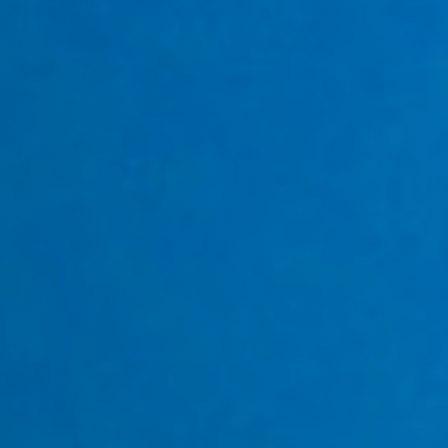
Camplus
Offerta A.A. 26-27
Progetti
Media
Lavora con noi
Contatti