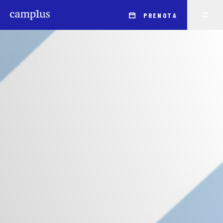
PRENOTA