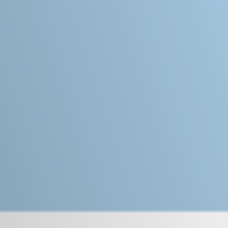
Camplus
Offerta A.A. 26-27
Progetti
Media
Lavora con noi
Contatti