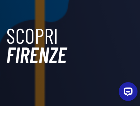
SCOPRI
FIRENZE
Nella patria rinascimentale italiana, il poeta
Dante
Alighieri
conduce gli ospiti dentro al Camplus Firenze