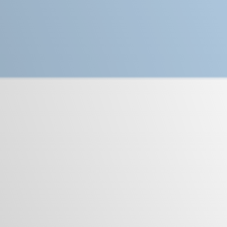
Camplus
Offerta A.A. 26-27
Progetti
Media
Lavora con noi
Contatti