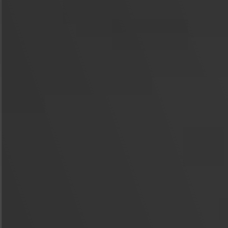
Camplus
Offerta A.A. 26-27
Progetti
Media
Lavora con noi
Contatti