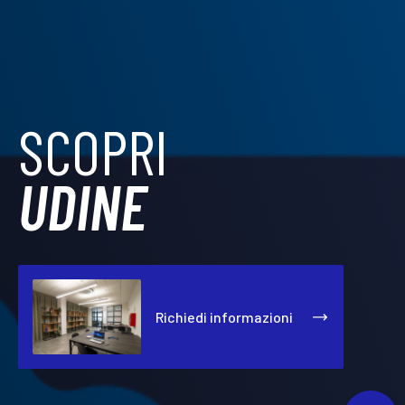
SCOPRI
UDINE
Richiedi informazioni