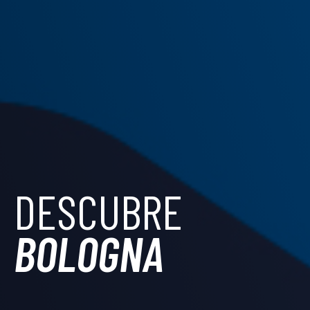
DESCUBRE
BOLOGNA