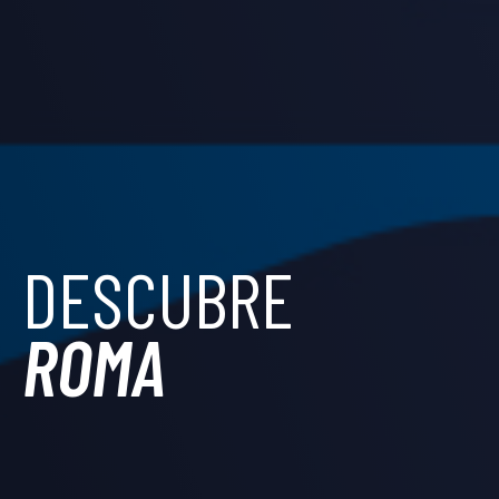
DESCUBRE
ROMA