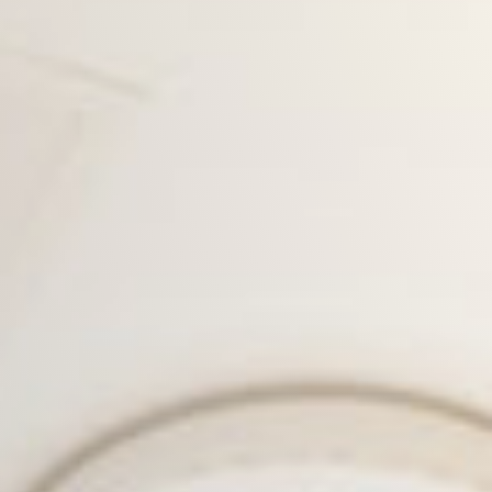
Camplus
Oferta A.Y. 26-27
Proyectos
Alianzas
Media
Trabajar con nosotros
Contacto