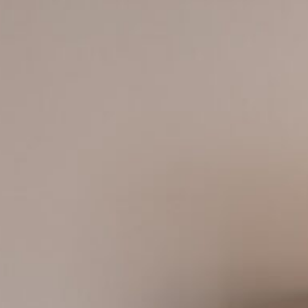
Camplus
Oferta A.Y. 26-27
Proyectos
Alianzas
Media
Trabajar con nosotros
Contacto