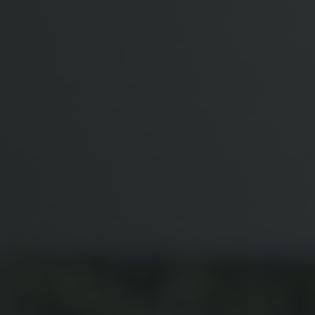
Camplus
Oferta A.Y. 26-27
Proyectos
Alianzas
Media
Trabajar con nosotros
Contacto