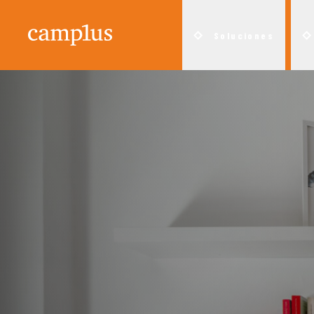
Soluciones
Un hogar donde viv
Un hogar donde viv
Quiénes Somos
Bolonia
Métodos de acceso
Soluciones para E
L'Aqui
Una solución conve
NEW
Dónde Estamos
Brescia
Soluciones para T
Milán
Próximas aperturas
Catania
Soluciones para V
Móde
Sostenibilidad
Cesena
Padu
Formación y
Ferrara
Paler
Comunidad
Florencia
Parm