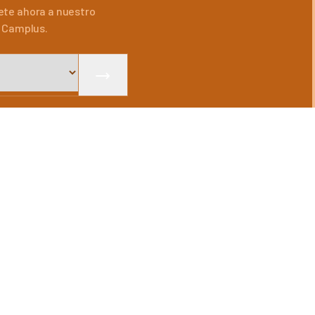
ete ahora a nuestro
e Camplus.
DE INFORMACIÓN DE ACUERDO
IDIOMAS