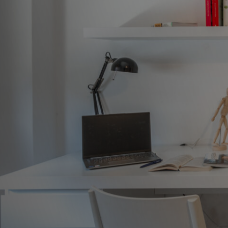
FAQ
NEW
Forlì
Pavía