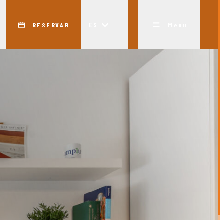
ES
RESERVAR
Menu
ios Mayores)
ncias)
Trabajar con
NEW
elencia
Portfolio
Francia
nosotros
encias
Premios y
Descúbrelos todos!
Contacto
Reconocimientos
es y Compartidos
Blog
Press Area