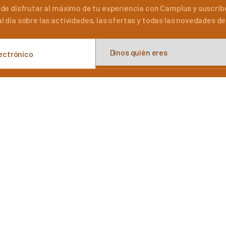
 de disfrutar al máximo de tu experiencia con Camplus y suscríb
l día sobre las actividades, las ofertas y todas las novedades d
PARA RECIBIR EL BOLETÍN DE ACUERDO CON LOS TÉRMINOS DE LA POLÍTICA 
PD QUE SE PUEDE CONSULTAR
AQUÍ
.