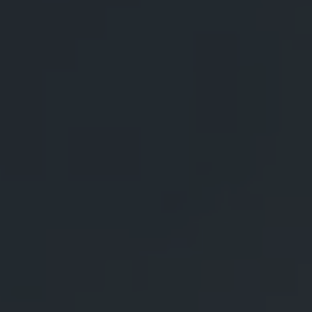
Camplus
Offre A.Y. 26-27
Projets
Partenariats
Media
Travail avec nous
Contacts