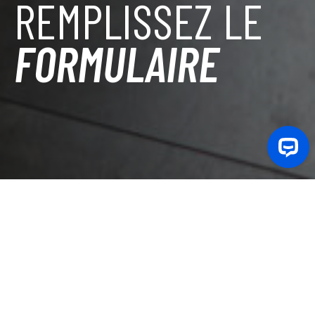
REMPLISSEZ LE
FORMULAIRE
La domanda di ammissione è stata spostata su
book.camplus.it
The admission form has moved to
book.camplus.it
DEMANDE COMPLÈTE COMMENCÉE