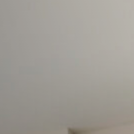
Camplus
Offre A.Y. 26-27
Projets
Partenariats
Media
Travail avec nous
Contacts