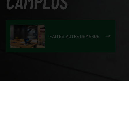
CAMPLUS
FAITES VOTRE DEMANDE
Pour réserver votre chambre, vous devez faire une
demande de réservation
. Vous serez
contacté par
notre personnel
qui vous proposera la solution la plus
adaptée à vos besoins.