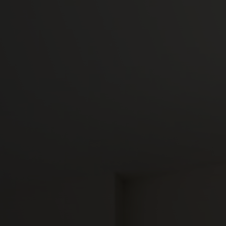
Camplus
Offre A.Y. 26-27
Projets
Partenariats
Media
Travail avec nous
Contacts