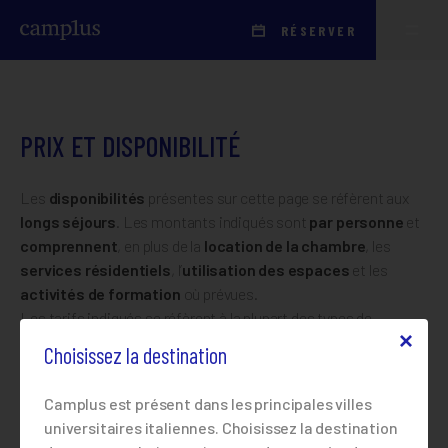
RÉSERVER
PRIX ​​ET DISPONIBILITÉ
Les
disponibilités
présentes sur cette page se réfèrent aux
longs séjours
. Les montants indiqués sont
par personne
et
comprennent
, en plus de la
location de la chambre
, les
services résidentiels
, l’
utilisation des espaces
et les
activités de formation
où prévues.
Les tarifs indiqués se réfèrent à la plupart des types de
chambres présentes dans la structure.
Les variations de prix
Choisissez la destination
dépendent des caractéristiques de chaque chambre
(usage exclusif de la salle de bain, taille, etc.).
Camplus est présent dans les principales villes
CLIQUEZ SUR L’IMAGE D’APERÇU POUR VOIR LA GALERIE
universitaires italiennes. Choisissez la destination