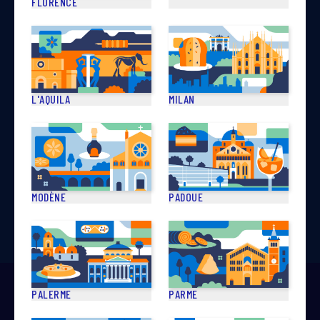
FLORENCE
maintenant à notre bulletin d’information pour rester au
Camplus Modena
Choisissez La
Padoue
courant des activités, des offres et des dernières
Sant'Eufemia
Résidence
nouvelles de Camplus.
Camplus Padova
Aspetti
L'AQUILA
MILAN
J’ACCEPTE DE RECEVOIR LE BULLETIN D’INFORMATION SELON
LES TERMES DE LA NOTICE D’INFORMATION AUX TERMES DE
MODÈNE
PADOUE
L’ART. 13 DU RGPD CONSULTÉ
ICI
.
PALERME
PARME