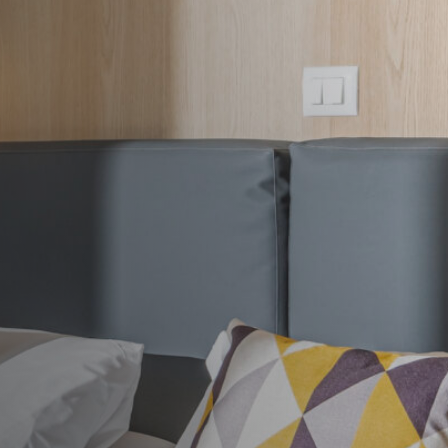
Camplus
Offre A.Y. 26-27
Projets
Partenariats
Media
Travail avec nous
Contacts