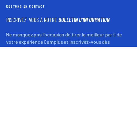
RESTONS EN CONTACT
INSCRIVEZ-VOUS À NOTRE
BULLETIN D’INFORMATION
Ne manquez pas l’occasion de tirer le meilleur parti de
votre expérience Camplus et inscrivez-vous dès
maintenant à notre bulletin d’information pour rester au
courant des activités, des offres et des dernières
nouvelles de Camplus.
J’ACCEPTE DE RECEVOIR LE BULLETIN D’INFORMATION SELON
LES TERMES DE LA NOTICE D’INFORMATION AUX TERMES DE
L’ART. 13 DU RGPD CONSULTÉ
ICI
.