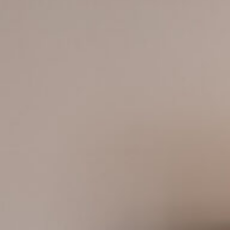
Camplus
Offerta A.A. 26-27
Progetti
Media
Lavora con noi
Contatti