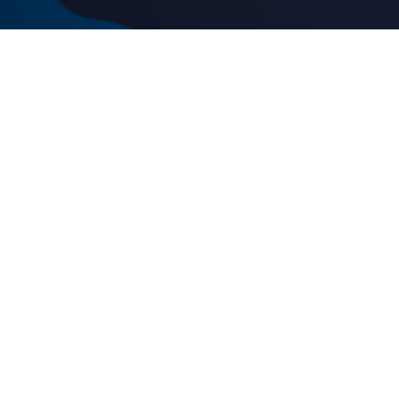
Stai per iniziare
l’università a Bologna?
Camplus è
molto più di una stanza: è una comunità che ti
accompagna in ogni passo del tuo percorso. Le nostre
residenze sono pensate per offrirti
spazi dove
studiare, stringere nuove amicizie e vivere appieno
gli anni universitari.
CHIEDI INFORMAZIONI
DOVE SIAMO