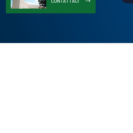
CONTATTACI
Vuoi
studiare a Brescia
e stai cercando casa? A
Camplus Brescia Lamarmora
trovi monolocali singoli
e doppi con bagno esclusivo e angolo cottura, spazi
comuni per studiare, zone relax e servizi pensati per
rendere più semplice la vita universitaria.
CHIEDI INFORMAZIONI