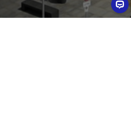
Parte da
Camplus Roma Pietralata
un progetto che
mette a disposizione l'intelligenza artificiale per
migliorare le performance energetiche
“Da anni siamo impegnati nell’efficientamento energetico
rivolto al percorso di decarbonizzazione degli edifici tramite
una gestione ottimizzata degli impianti di produzione e degli
usi finali di energia"
– spiega
Fabrizio Cattane
, Manager di
Evogy.
-
"I benefici immediatamente riscontrabili sono il
risparmio dei consumi e un minor impatto ambientale,
tematica ora molto importante per qualsiasi azienda”
“Questa scelta ci permetterà di passare da una gestione attiva
degli impianti ad una predittiva
– precisa
Stefano Sensoli
,