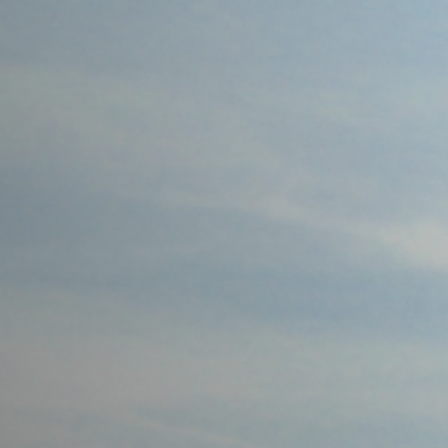
Camplus
Offerta A.A. 26-27
Progetti
Media
Lavora con noi
Contatti