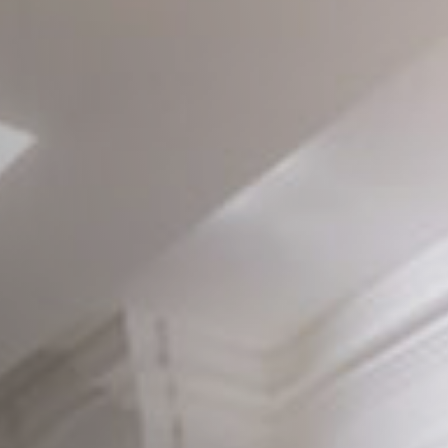
Camplus
Offerta A.A. 26-27
Progetti
Media
Lavora con noi
Contatti