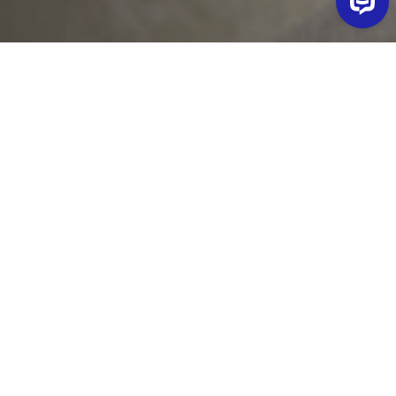
L'
Italian Luxury Hospitality Academy
ha stipulato con
Camplus una convenzione a
tariffe agevolate
e su
misura per i propri studenti.
L'ILHA
guida e inserisce
giovani diplomati e laureati
talentuosi all'interno di hotel che operano nel mercato di
lusso. Al termine del corso gli allievi vengono selezionati per
gli
stage presso i propri partner imprenditoriali.
Obiettivo specifico del percorso di studi è la formazione
di giovani di valore, con competenze lavorative che