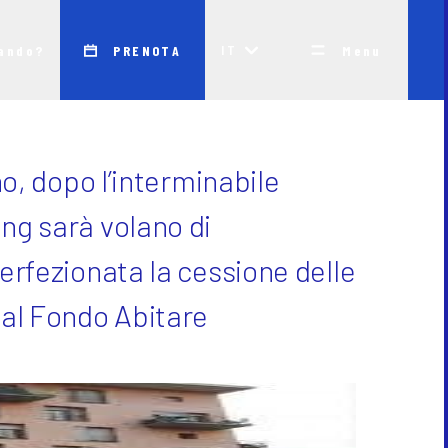
IT
cando?
PRENOTA
Menu
no, dopo l’interminabile
 il mio appartamento
ing sarà volano di
Lavora con noi
NEW
Francia
Contatti
perfezionata la cessione delle
Scoprile tutte!
nze)
, al Fondo Abitare
nze
ti