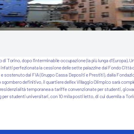
erationEU)
i Servizi
nze)
co di Torino, dopo l’interminabile occupazione (la più lunga d’Europa). U
 infatti perfezionata la cessione delle sette palazzine dal Fondo Città 
e sostenuto dal FIA (Gruppo Cassa Depositi e Prestiti), dalla Fondazi
o sgombero definitivo, il quartiere dell’ex Villaggio Olimpico sarà com
a residenzialità temporanea a tariffe convenzionate per studenti, giovan
ng per studenti universitari, con 10 mila posti letto, di cui duemila a 