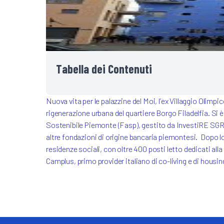
FAQ
NextGen
NEW
Forlì
Pavia
Guide de
(Reside
Tabella dei Contenuti
Nuova vita per le palazzine del Moi, l’ex Villaggio Olimpi
rigenerazione urbana del quartiere Borgo Filadelfia. Si è
Sostenibile Piemonte (Fasp), gestito da InvestiRE SGR 
altre fondazioni di origine bancaria piemontesi. Dopo l
residenze sociali, con oltre 400 posti letto dedicati all
Camplus, primo provider italiano di co-living e di housi