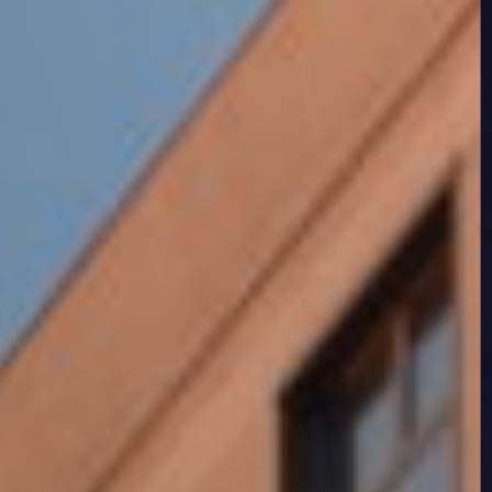
Camplus
Offerta A.A. 26-27
Progetti
Media
Lavora con noi
Contatti