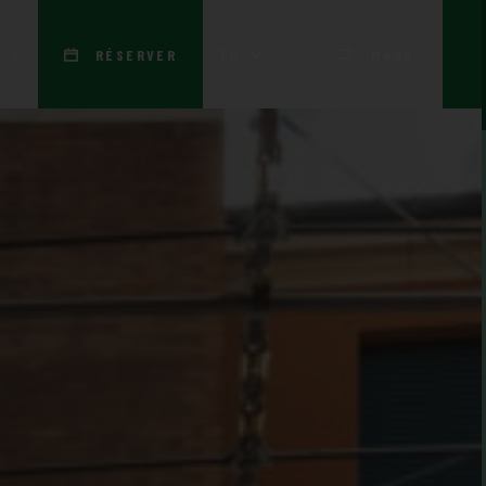
FR
s ?
RÉSERVER
Menu
lèges de Mérite)
sidences)
Travail avec nous
e mérite
Portefeuille
NEW
France
Contacts
sidences
Prix et distinctions
Découvre tous!
riétés
Blog
Press Area