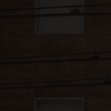
NEW
Forlì
Pavie
FAQ