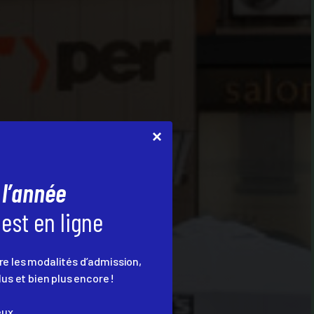
 l’année
est en ligne
e les modalités d’admission,
lus et bien plus encore !
ux...