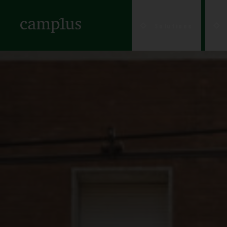
Solutions
Un logement où vi
Un logement où viv
Qui Sommes-Nous
Bologne
Méthodes d'accès
Solutions pour les
L'Aqui
Une solution prati
NEW
Où Nous Trouver
Brescia
Solutions pour les 
Milan
Prochaines
Catane
Solutions pour le
Modè
ouvertures
Césène
Pado
Durabilité
Ferrare
Paler
Formations Et
Florence
Parm
Communauté