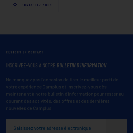
CONTACTEZ-NOUS
RESTONS EN CONTACT
INSCRIVEZ-VOUS À NOTRE
BULLETIN D’INFORMATION
Ne manquez pas l’occasion de tirer le meilleur parti de
votre expérience Camplus et inscrivez-vous dès
maintenant à notre bulletin d’information pour rester au
courant des activités, des offres et des dernières
nouvelles de Camplus.